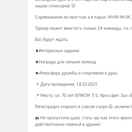
наших спонсоров! 🤭
Соревнования не простые, а в парах: М+М/М+Ж.
Турнир может вместить только 24 команды, т.е. 
Вас будут ждать:
⏺Интересные задания
⏺Награды для лучших команд
⏺Атмосфера дружбы и спортивного духа.
📌 Дата проведения: 18.10.2025
📍 Место: ул. 70 лет ВЛКСМ 7/1, Кроссфит Зал 
Регистрация откроется совсем скоро 🤫, количес
👥 Не пропустите шанс стать частью этого ярког
действительно главный в здании!