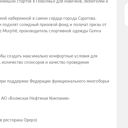
пнейших стартов в Поволжье для новичков, любителей и
нной набережной в самом сердце города Саратова.
и поделят солидный призовой фонд и получат призы от
e Murphit, производитель спортивной одежды Gonna
обы создать максимально комфортные условия для
, количество спонсоров и качество проведения
» при поддержке Федерации функционального многоборья
, АО «Волжская Нефтяная Компания»
в ресторана Ореро)