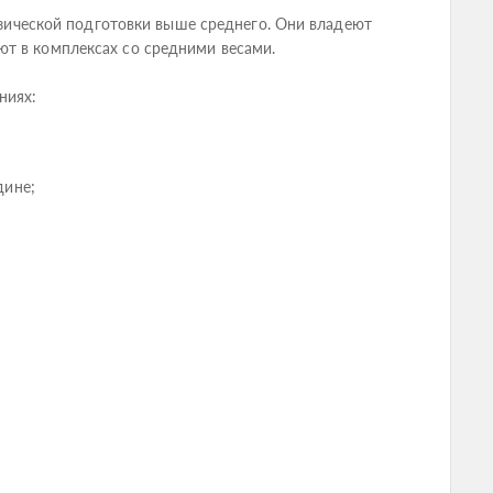
физической подготовки выше среднего. Они владеют
ют в комплексах со средними весами.
ниях:
дине;