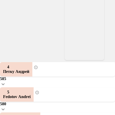
4
Петку Андрей
585
5
Fedotov Andrei
580