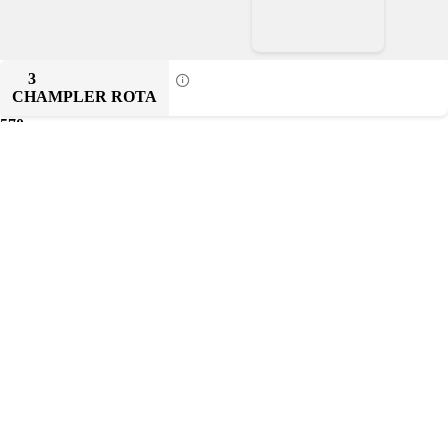
3
CHAMPLER ROTA
570
5
Прогресс
440
6
Kings spirits
370
7
NEFT'
250