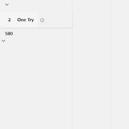
2
One Try
580